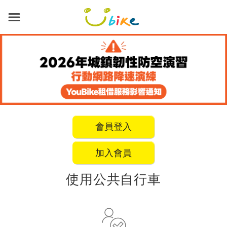
跳
到
主
要
內
容
會員登入
加入會員
使用公共自行車