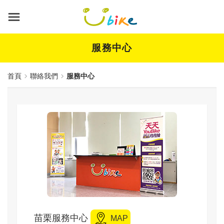
跳
到
主
要
內
服務中心
容
首頁
聯絡我們
服務中心
標題
苗栗服務中心
MAP