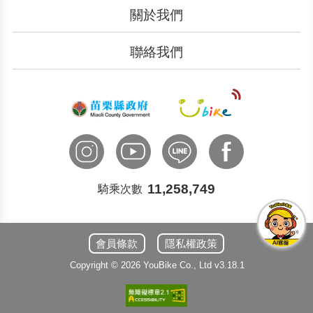
關於我們
認識YouBike
營運成果
聯絡我們
服務中心
廣告刊登
文件下載
加入我們
申請表單
聯絡客服
國際諮詢
11,258,749
騎乘次數
會員條款
隱私權政策
Copyright ©
2026
YouBike
Co., Ltd
v3.18.1