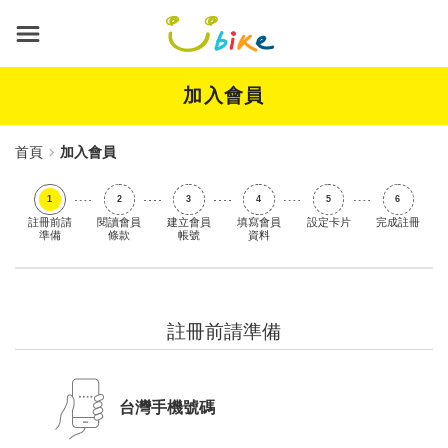
跳
到
主
要
內
加入會員
容
首頁
加入會員
註冊前請
閱讀會員
建立會員
填寫會員
設定卡片
完成註冊
準備
條款
帳號
資料
註冊前請準備
台灣手機號碼