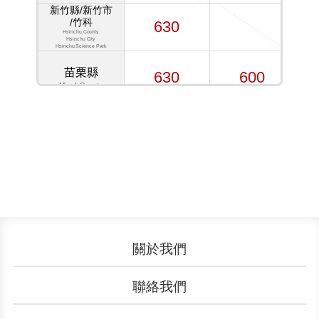
新竹縣/新竹市
/竹科
630
Hsinchu County
Hsinchu City
Hsinchu Science Park
苗栗縣
630
600
Miaoli County
臺中市
815
750
Taichung City
嘉義縣/嘉義市/
臺南市
/高雄市/屏東縣
910
910
Chiayi County
Chiayi City
Tainan City
Kaohsiung City
Pingtung County
關於我們
臺東縣
認識YouBike
營運成果
1040
1075
聯絡我們
Taitung County