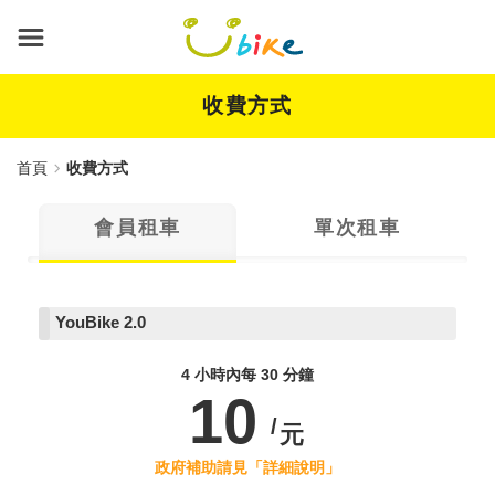
跳
到
主
要
內
收費方式
容
首頁
收費方式
會員租車
單次租車
YouBike
2.0
4 小時內每 30 分鐘
10