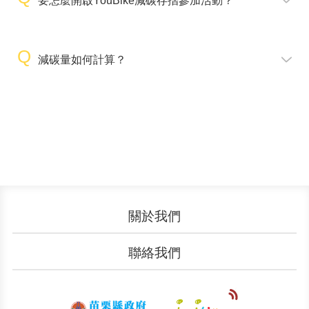
要怎麼開啟YouBike減碳存摺參加活動？
減碳量如何計算？
關於我們
認識YouBike
營運成果
聯絡我們
服務中心
廣告刊登
文件下載
加入我們