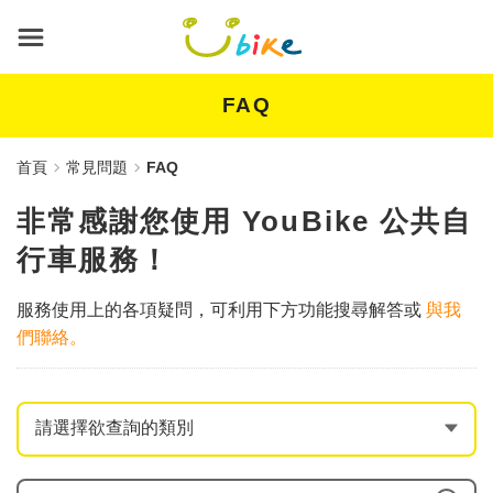
跳
到
主
要
內
FAQ
容
首頁
常見問題
FAQ
非常感謝您使用 YouBike 公共自
行車服務！
服務使用上的各項疑問，可利用下方功能搜尋解答或
與我
們聯絡。
輸入問題關鍵字