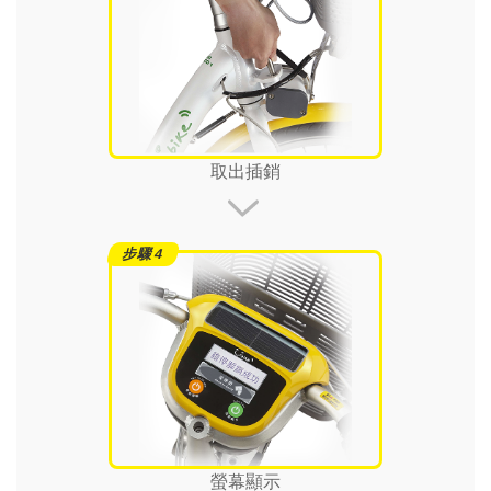
取出插銷
螢幕顯示