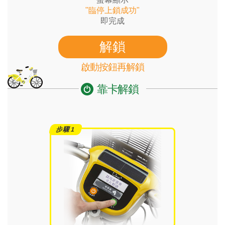
"臨停上鎖成功"
即完成
解鎖
啟動按鈕再解鎖
靠卡解鎖