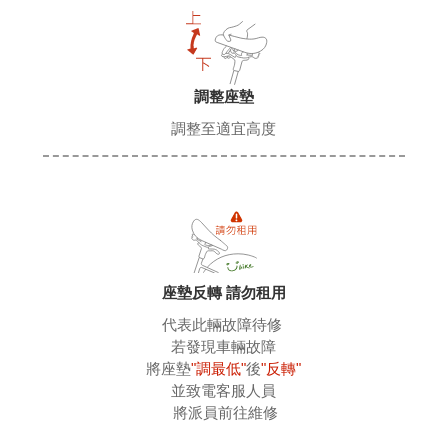
調整座墊
調整至適宜高度
座墊反轉 請勿租用
代表此輛故障待修 
 若發現車輛故障 
 將座墊
"調最低"
後
"反轉"
 並致電客服人員 
 將派員前往維修