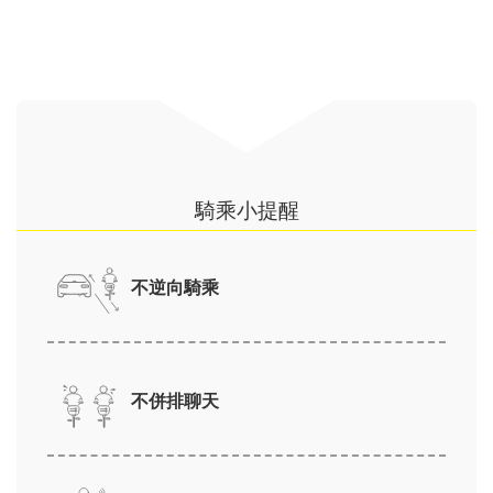
騎乘小提醒
不逆向騎乘
不併排聊天