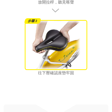
放開拉桿，聽見喀聲
往下壓確認座墊牢固