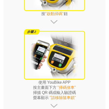
按
"啟動掃碼"
鈕
使用 YouBike APP
按主畫面下方
"掃碼借車"
掃描 QR 碼或輸入驗證碼
螢幕顯示
"請移除隨車鎖"