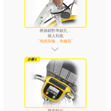
將插銷對準鎖孔，
插入到底
"免繞前輪，免鑰匙"
螢幕顯示