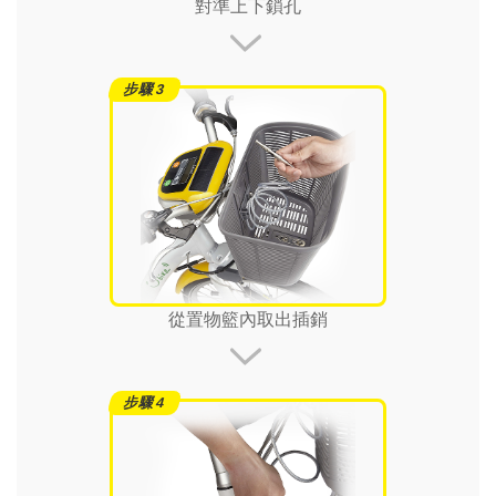
對準上下鎖孔
從置物籃內取出插銷