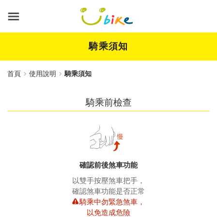
跳
到
主
要
內
騎乘須知
容
首頁
使用說明
騎乘須知
騎乘前檢查
確認前後煞車功能
以雙手按壓煞車把手，
確認煞車功能是否正常
騎乘中勿緊急煞車，
以免造成危險