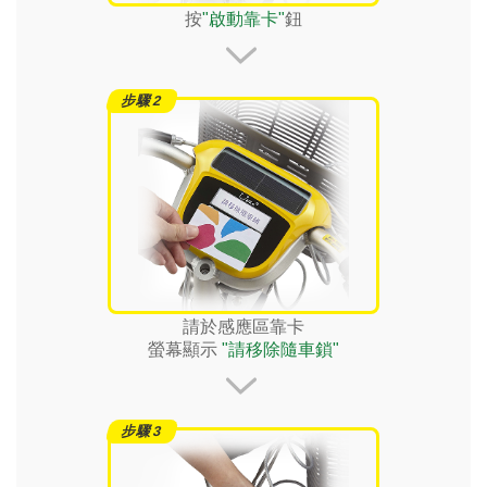
按
"啟動靠卡"
鈕
請於感應區靠卡
螢幕顯示
"請移除隨車鎖"