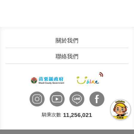
關於我們
認識YouBike
營運成果
聯絡我們
服務中心
廣告刊登
文件下載
加入我們
申請表單
聯絡客服
國際諮詢
11,256,021
騎乘次數