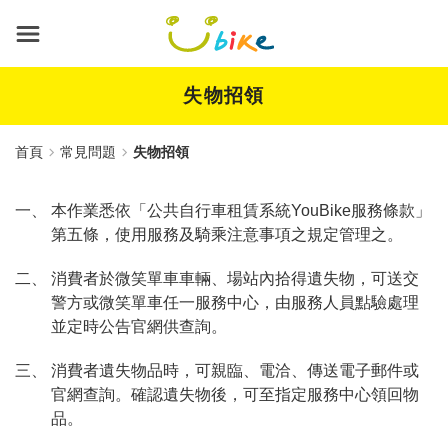
跳
到
主
要
內
失物招領
容
首頁
常見問題
失物招領
一、 本作業悉依「公共自行車租賃系統YouBike服務條款」
第五條，使用服務及騎乘注意事項之規定管理之。
二、 消費者於微笑單車車輛、場站內拾得遺失物，可送交
警方或微笑單車任一服務中心，由服務人員點驗處理
並定時公告官網供查詢。
三、 消費者遺失物品時，可親臨、電洽、傳送電子郵件或
官網查詢。確認遺失物後，可至指定服務中心領回物
品。