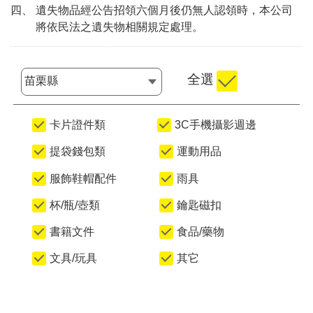
四、 遺失物品經公告招領六個月後仍無人認領時，本公司
將依民法之遺失物相關規定處理。
全選
選擇縣市
卡片證件類
3C手機攝影週邊
提袋錢包類
運動用品
服飾鞋帽配件
雨具
杯/瓶/壺類
鑰匙磁扣
書籍文件
食品/藥物
文具/玩具
其它