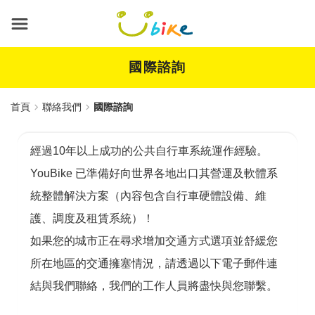
跳
到
主
要
內
國際諮詢
容
首頁
聯絡我們
國際諮詢
經過10年以上成功的公共自行車系統運作經驗。
YouBike 已準備好向世界各地出口其營運及軟體系
統整體解決方案（內容包含自行車硬體設備、維
護、調度及租賃系統）！
如果您的城市正在尋求增加交通方式選項並舒緩您
所在地區的交通擁塞情況，請透過以下電子郵件連
結與我們聯絡，我們的工作人員將盡快與您聯繫。