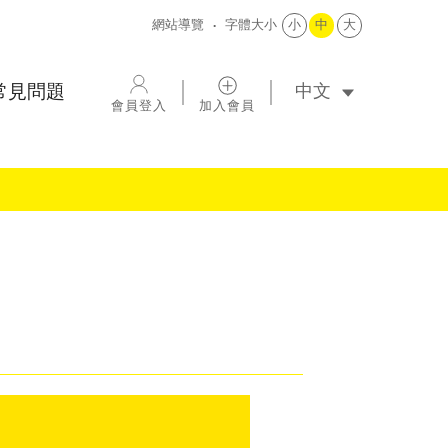
網站導覽
字體大小
小
中
大
選擇語系
常見問題
會員登入
加入會員