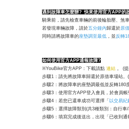
遇到故障車怎麼辦? 快來使用官方APP的
騎乘前，請先檢查車輛的前後輪胎壓、煞車、
若發現車輛故障，請於
五分鐘內
歸還於
原
同時請將故障車的
座墊調至最低
，並
反轉1
如何使用官方APP通報故障?
※YouBike官方APP：下載請點
連結
。 (
步驟1：請先將故障車歸還於原借車場站。
步驟2：將故障車的座墊調最低並反轉180
步驟3：使用官方APP登入會員，於會員
步驟4：若您已還車成功可選擇「
以交易紀
步驟5：選擇故障類別(共3種類別：自行車
步驟6：填寫完成後送出，出現「已收到通報