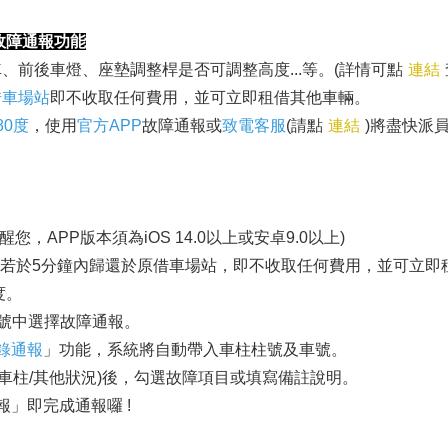
故障通報功能
前後車燈、座墊調整桿是否可調整高度...等。(詳情可點
連結
借車場站
即不收取任何費用，並可立即租借其他車輛。
80度
，使用
官方APP
故障通報或
致電客服
(請點
連結
)將盡快派
提醒您，APP版本須為iOS 14.0以上或安卓9.0以上)
(若於5分鐘內歸還於原借車場站，即不收取任何費用，並可立即
度。
帳號中選擇故障通報。
錄通報
」功能，系統將自動帶入車柱柱號及車號。
/車柱/其他狀況)後，勾選故障項目或填寫備註說明。
」即完成通報囉 !