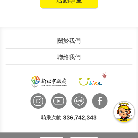
活動專區
關於我們
認識YouBike
營運成果
聯絡我們
服務中心
廣告刊登
文件下載
加入我們
申請表單
聯絡客服
國際諮詢
336,742,343
騎乘次數