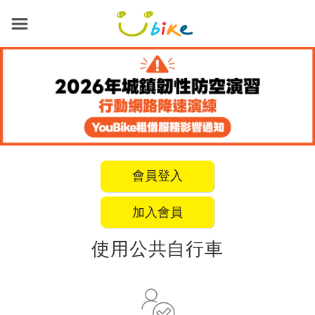
跳
到
主
要
內
容
會員登入
加入會員
使用公共自行車