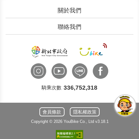
關於我們
認識YouBike
營運成果
聯絡我們
服務中心
廣告刊登
文件下載
加入我們
申請表單
聯絡客服
國際諮詢
336,752,318
騎乘次數
會員條款
隱私權政策
Copyright ©
2026
YouBike
Co., Ltd
v3.18.1