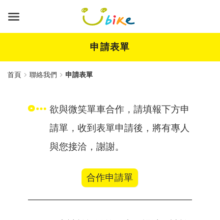
跳
到
主
要
內
申請表單
容
首頁
聯絡我們
申請表單
欲與微笑單車合作，請填報下方申
請單，收到表單申請後，將有專人
與您接洽，謝謝。
合作申請單