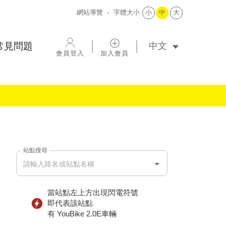
網站導覽
字體大小
小
中
大
選擇語系
常見問題
會員登入
加入會員
站點搜尋
站點搜尋
當站點左上方出現閃電符號
即代表該站點
有 YouBike 2.0E車輛