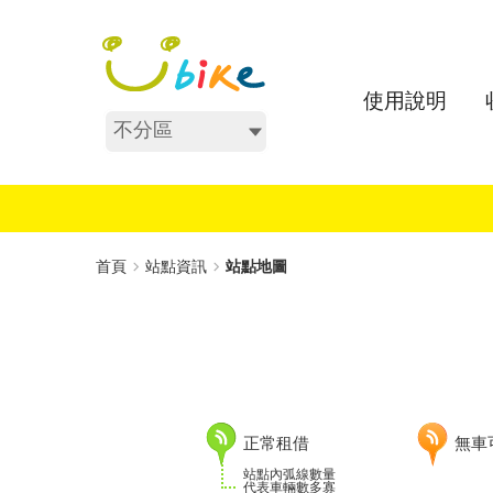
跳
:::
到
主
要
使用說明
內
不分區
容
:::
首頁
站點資訊
站點地圖
正常租借
無車