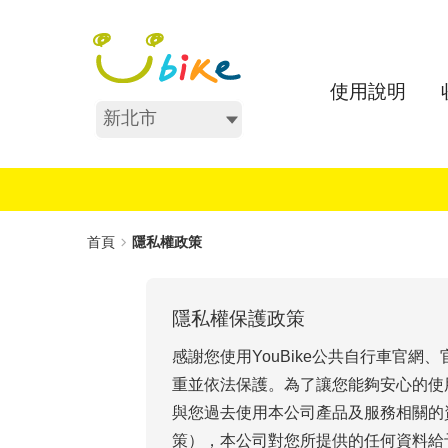
跳
:::
到
主
要
使用說明
內
不分區
容
:::
首頁
隱私權政策
隱私權保護政策
感謝您使用YouBike公共自行車官
重並依法保護。為了讓您能夠安心的使
與您過去使用本公司產品及服務相關的
策），本公司對您所提供的任何資料給