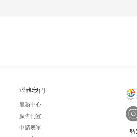
的資料庫系統中。任何人均需在本公司訂定之權限管理規範下，
用您的個人資料。
款中所訂之特定目的下，進行您的個人資料之處理及利用，本網
聯絡我們
者的不同喜好，經由瀏覽器寫入使用者硬碟的一些簡短資訊。您可以
es的接受程度，包括接受所有cookies、設定cookies時得到
服務中心
可能無法使用部份個人化服務，或是參與部份的活動。 為了提供您
廣告刊登
在您註冊或登入時建立，並在您登出時修改。另外，為了統計瀏覽人
申請表單
站會在本政策原則下，在您瀏覽器中寫入並讀取cookies。
騎