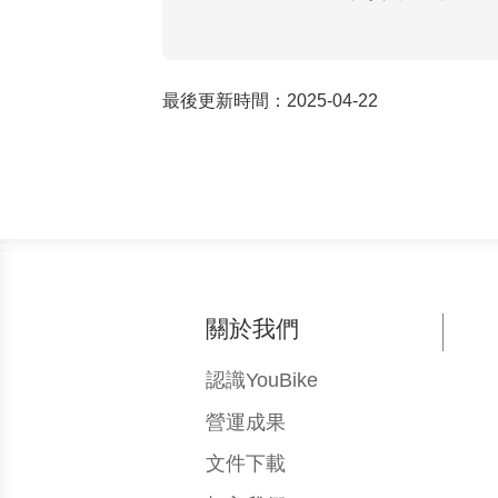
2. 資料儲存及保管方式
您的個人資料均被嚴密地保存在本網站
最後更新時間
：2025-04-22
權的人員，均不得以任何方法取得及利
3. 資料蒐集與運用
本網站將依法律規定、您同意之服務條
:::
不會任意對其他第三者揭露。
4. Cookies運用
關於我們
Cookies 是伺服端為了區別使用
私權」項目中，選擇修改您瀏覽器對cooki
認識YouBike
您選擇拒絕所有的cookies，您就
營運成果
與個人化的互動活動。Cookies 
文件下載
情況，做為本網站改善服務的參考。本網