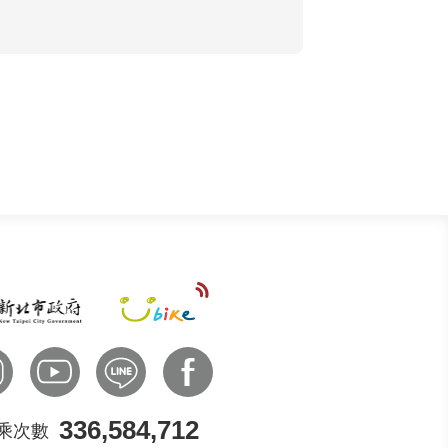
始得進行資料之取得與利用，非經授
站不會超出特定目的以外的用途，亦
於該瀏覽器的「網際網路選項」的「隱
通知、拒絕所有cookies等三種。如果
更好、更個人化的服務，以及方便您參
數及分析瀏覽模式，以瞭解網頁瀏覽的
336,584,712
乘次數