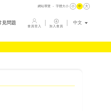
網站導覽
字體大小
小
中
大
選擇語系
常見問題
會員登入
加入會員