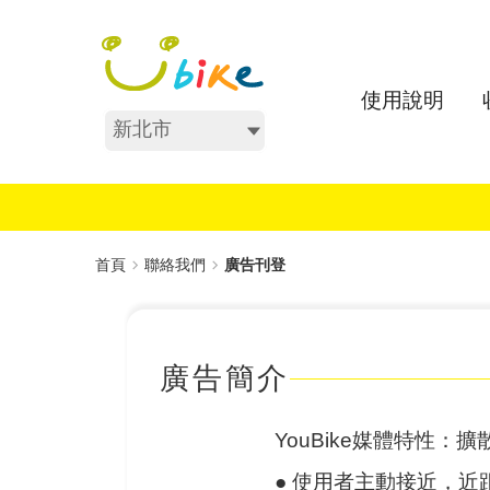
跳
:::
到
主
要
使用說明
內
不分區
容
:::
首頁
聯絡我們
廣告刊登
廣告簡介
YouBike媒體特性
●
使用者主動接近，近