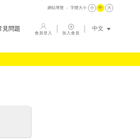
網站導覽
字體大小
小
中
大
選擇語系
常見問題
會員登入
加入會員