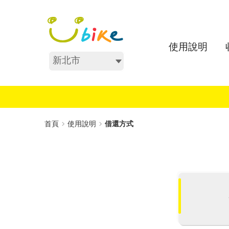
跳
:::
到
主
要
使用說明
內
不分區
容
:::
首頁
使用說明
借還方式