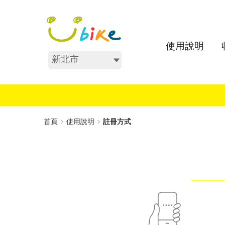
跳
:::
到
主
要
使用說明
內
不分區
容
:::
首頁
使用說明
註冊方式