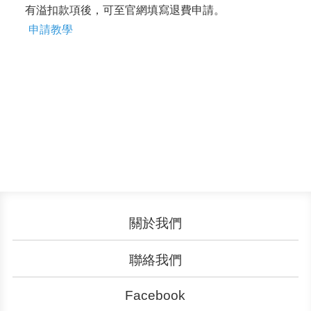
有溢扣款項後，可至官網填寫退費申請。
申請教學
關於我們
認識YouBike
營運成果
聯絡我們
服務中心
廣告刊登
文件下載
加入我們
Facebook