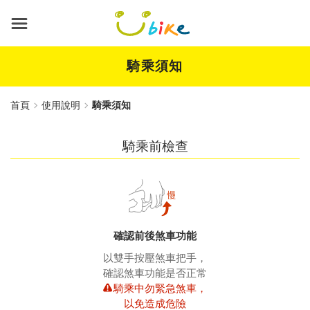
跳
到
主
要
內
騎乘須知
容
首頁
使用說明
騎乘須知
騎乘前檢查
確認前後煞車功能
以雙手按壓煞車把手，
確認煞車功能是否正常
騎乘中勿緊急煞車，
以免造成危險