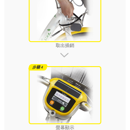
取出插銷
螢幕顯示