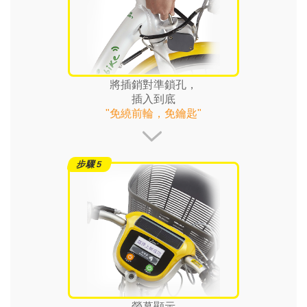
將插銷對準鎖孔，
插入到底
"免繞前輪，免鑰匙"
螢幕顯示