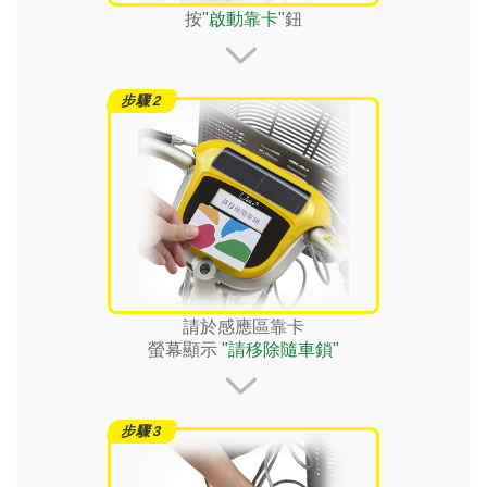
按
"啟動靠卡"
鈕
請於感應區靠卡
螢幕顯示
"請移除隨車鎖"