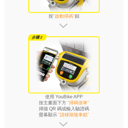
按
"啟動掃碼"
鈕
使用 YouBike APP
按主畫面下方
"掃碼借車"
掃描 QR 碼或輸入驗證碼
螢幕顯示
"請移除隨車鎖"