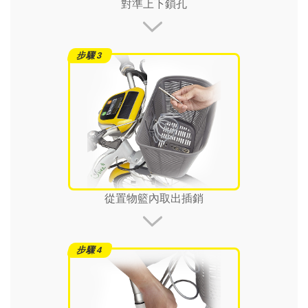
對準上下鎖孔
從置物籃內取出插銷