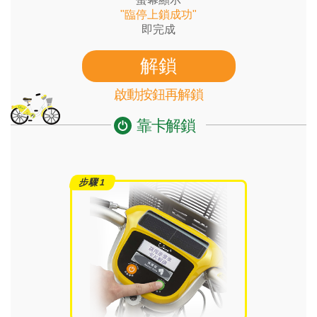
"臨停上鎖成功"
即完成
解鎖
啟動按鈕再解鎖
靠卡解鎖