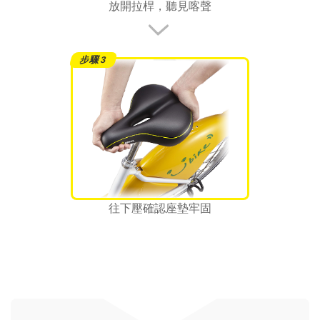
放開拉桿，聽見喀聲
往下壓確認座墊牢固