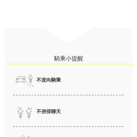
騎乘小提醒
不逆向騎乘
不併排聊天