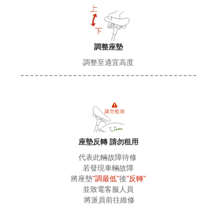
調整座墊
調整至適宜高度
座墊反轉 請勿租用
代表此輛故障待修 
 若發現車輛故障 
 將座墊
"調最低"
後
"反轉"
 並致電客服人員 
 將派員前往維修