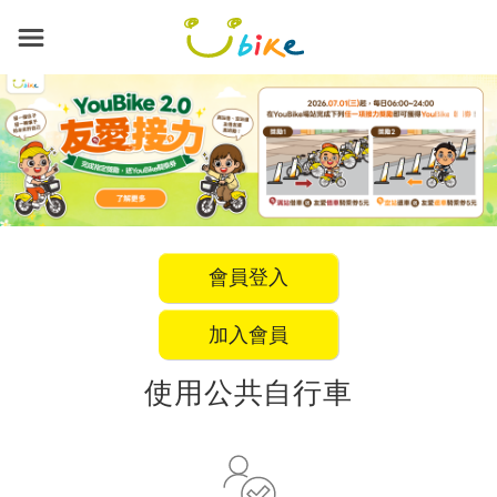
跳
到
主
要
內
容
會員登入
加入會員
使用公共自行車