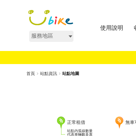
跳
:::
到
主
要
使用說明
內
服務地區
容
:::
首頁
站點資訊
站點地圖
正常租借
無車