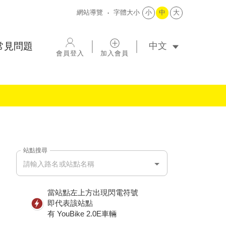
網站導覽
字體大小
小
中
大
選擇語系
常見問題
會員登入
加入會員
站點搜尋
站點搜尋
當站點左上方出現閃電符號
即代表該站點
有 YouBike 2.0E車輛