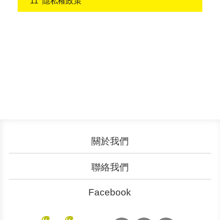
隱私權政策
關於我們
認識YouBike
營運成果
聯絡我們
服務中心
廣告刊登
文件下載
加入我們
Facebook
YouBike
YouBike
大台北粉絲團
桃竹苗粉絲團
申請表單
聯絡客服