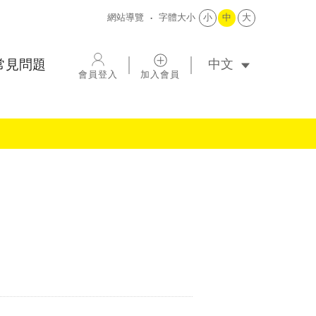
網站導覽
字體大小
小
中
大
選擇語系
常見問題
會員登入
加入會員