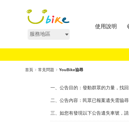
跳
:::
到
主
要
使用說明
內
服務地區
容
:::
首頁
常見問題
YouBike協尋
一、公告目的：發動群眾的力量，找回
二、公告內容：民眾已報案遺失需協尋車
三、如您有發現以下公告遺失車號，請