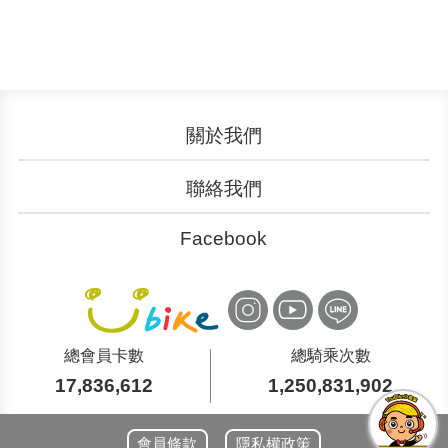
關於我們
認識YouBike
營運成果
聯絡我們
服務中心
廣告刊登
文件下載
加入我們
Facebook
YouBike
YouBike
大台北粉絲團
桃竹苗粉絲團
申請表單
聯絡客服
YouBike
YouBike
中台灣粉絲團
嘉義粉絲團
國際諮詢
總會員卡數
總騎乘次數
17,836,612
1,250,831,902
YouBike
YouBike
南台灣粉絲團
東台灣粉絲團
會員條款
隱私權政策