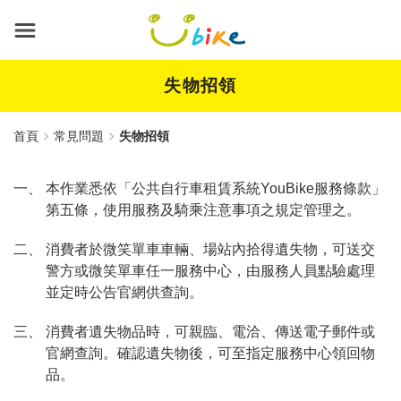
跳
到
主
要
內
失物招領
容
首頁
常見問題
失物招領
一、 本作業悉依「公共自行車租賃系統YouBike服務條款」
第五條，使用服務及騎乘注意事項之規定管理之。
二、 消費者於微笑單車車輛、場站內拾得遺失物，可送交
警方或微笑單車任一服務中心，由服務人員點驗處理
並定時公告官網供查詢。
三、 消費者遺失物品時，可親臨、電洽、傳送電子郵件或
官網查詢。確認遺失物後，可至指定服務中心領回物
品。