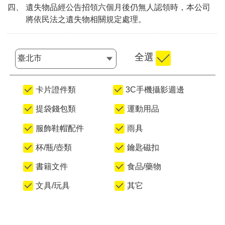
四、 遺失物品經公告招領六個月後仍無人認領時，本公司
將依民法之遺失物相關規定處理。
全選
選擇縣市
卡片證件類
3C手機攝影週邊
提袋錢包類
運動用品
服飾鞋帽配件
雨具
杯/瓶/壺類
鑰匙磁扣
書籍文件
食品/藥物
文具/玩具
其它