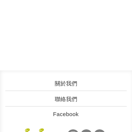
關於我們
認識YouBike
營運成果
聯絡我們
服務中心
廣告刊登
文件下載
加入我們
Facebook
YouBike
YouBike
大台北粉絲團
桃竹苗粉絲團
申請表單
聯絡客服