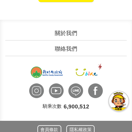
關於我們
認識YouBike
營運成果
聯絡我們
服務中心
廣告刊登
文件下載
加入我們
申請表單
聯絡客服
國際諮詢
6,900,512
騎乘次數
會員條款
隱私權政策