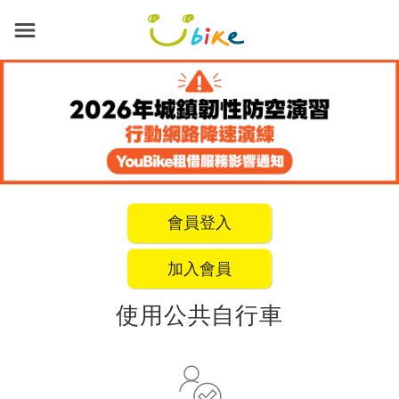
跳
到
主
要
內
容
會員登入
加入會員
使用公共自行車