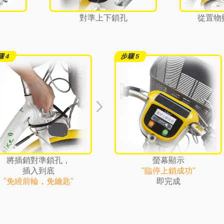
對準上下鎖孔
從置物
將插銷對準鎖孔，
螢幕顯示
插入到底
"臨停上鎖成功"
"免繞前輪，免鑰匙"
即完成