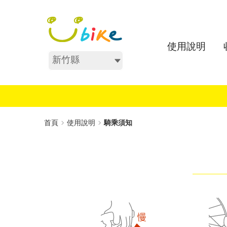
跳
:::
到
主
要
使用說明
內
不分區
容
:::
首頁
使用說明
騎乘須知