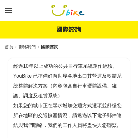
跳
到
主
要
內
國際諮詢
容
首頁
聯絡我們
國際諮詢
經過10年以上成功的公共自行車系統運作經驗。
YouBike 已準備好向世界各地出口其營運及軟體系
統整體解決方案（內容包含自行車硬體設備、維
護、調度及租賃系統）！
如果您的城市正在尋求增加交通方式選項並舒緩您
所在地區的交通擁塞情況，請透過以下電子郵件連
結與我們聯絡，我們的工作人員將盡快與您聯繫。