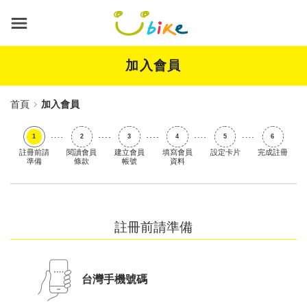
跳
到
主
要
內
加入會員
容
首頁
加入會員
註冊前請
閱讀會員
建立會員
填寫會員
設定卡片
完成註冊
準備
條款
帳號
資料
註冊前請準備
台灣手機號碼