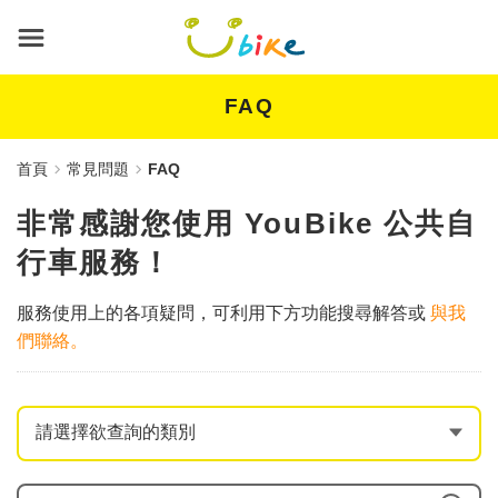
跳
到
主
要
內
FAQ
容
首頁
常見問題
FAQ
非常感謝您使用 YouBike 公共自
行車服務！
服務使用上的各項疑問，可利用下方功能搜尋解答或
與我
們聯絡。
輸入問題關鍵字