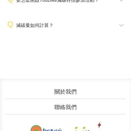
要怎麼開啟YouBike減碳存摺參加活動？
減碳量如何計算？
關於我們
認識YouBike
營運成果
聯絡我們
服務中心
廣告刊登
文件下載
加入我們