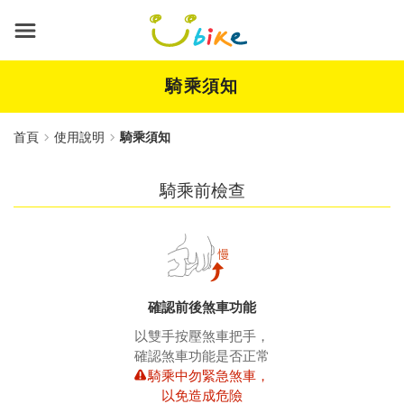
跳
到
主
要
內
騎乘須知
容
首頁
使用說明
騎乘須知
騎乘前檢查
確認前後煞車功能
以雙手按壓煞車把手，
確認煞車功能是否正常
騎乘中勿緊急煞車，
以免造成危險