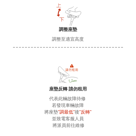
調整座墊
調整至適宜高度
座墊反轉 請勿租用
代表此輛故障待修 
 若發現車輛故障 
 將座墊
"調最低"
後
"反轉"
 並致電客服人員 
 將派員前往維修