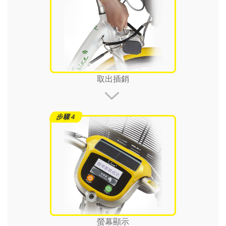
取出插銷
螢幕顯示