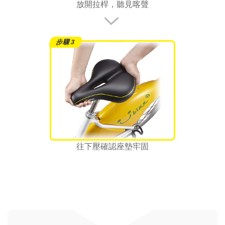
放開拉桿，聽見喀聲
往下壓確認座墊牢固