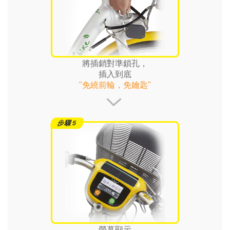
將插銷對準鎖孔，
插入到底
"免繞前輪，免鑰匙"
螢幕顯示