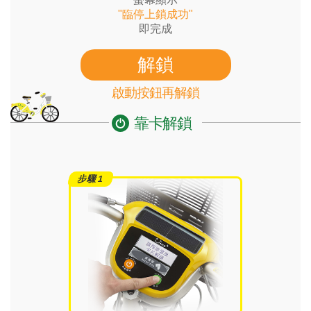
"臨停上鎖成功"
即完成
解鎖
啟動按鈕再解鎖
靠卡解鎖