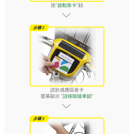
按
"啟動靠卡"
鈕
請於感應區靠卡
螢幕顯示
"請移除隨車鎖"