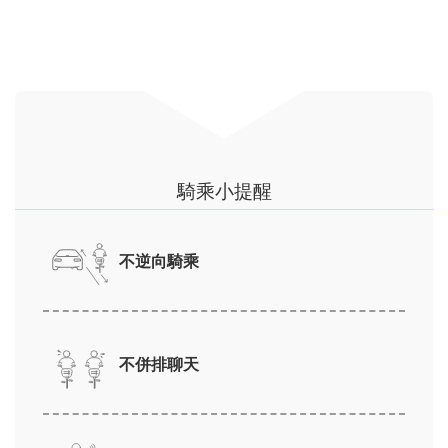
騎乘小提醒
不逆向騎乘
不併排聊天