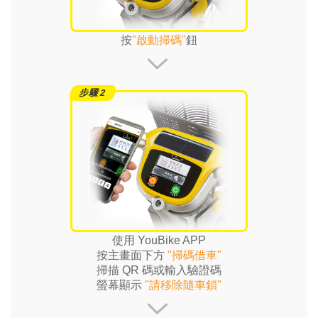
按
"啟動掃碼"
鈕
使用 YouBike APP
按主畫面下方
"掃碼借車"
掃描 QR 碼或輸入驗證碼
螢幕顯示
"請移除隨車鎖"