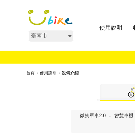
跳
:::
到
主
要
使用說明
內
不分區
容
:::
首頁
使用說明
設備介紹
微笑單車2.0
智慧車機