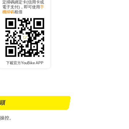
定掃碼綁定卡(信用卡或
電子支付)，即可使用
手
機掃碼
租借
下載官方YouBike APP
車頭
操控。