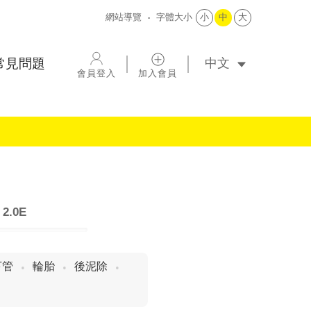
網站導覽
字體大小
小
中
大
選擇語系
常見問題
會員登入
加入會員
e
2.0E
下管
輪胎
後泥除