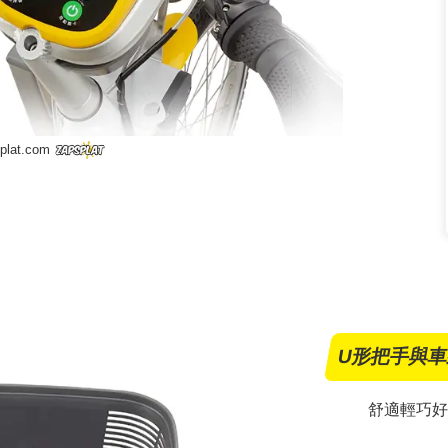
splat.com
U形把手與
舒適輕巧好