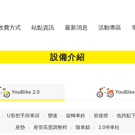
收費方式
站點資訊
最新消息
活動專區
設備介紹
YouBike
2.0
YouBik
U形把手與車頭
變速
旋轉車鈴
前後燈
低跨點
座墊
座管高度調整桿
隨車鎖
2.0停車柱