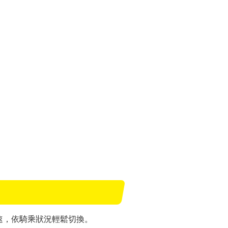
速，依騎乘狀況輕鬆切換。