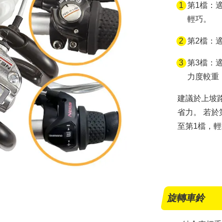
第1檔：
輕巧。
第2檔：
第3檔：
力度較重
建議於上坡
省力。 若於
至第1檔，
旋轉車鈴