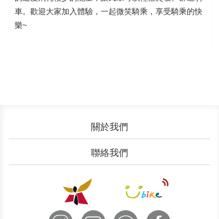
車。歡迎大家加入體驗，一起微笑騎乘，享受騎乘的快
樂~
關於我們
認識YouBike
營運成果
聯絡我們
服務中心
廣告刊登
文件下載
加入我們
申請表單
聯絡客服