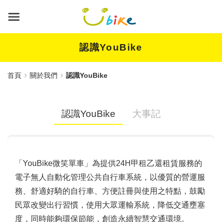
跳
到
主
要
內
認識YouBike
容
首頁
關於我們
認識YouBike
認識YouBike
大事記
「YouBike微笑單車」為提供24H甲租乙還租賃服務的
電子無人自動化管理公共自行車系統，以優質的營運服
務、舒適好騎的自行車、方便註冊與使用之特點，鼓勵
民眾改變出行習慣，使用大眾運輸系統，降低交通壅塞
度，同時能夠環保節能，創造永續智慧交通環境。