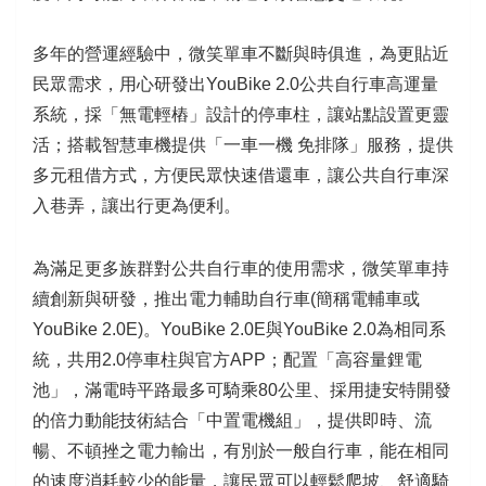
多年的營運經驗中，微笑單車不斷與時俱進，為更貼近
民眾需求，用心研發出YouBike 2.0公共自行車高運量
系統，採「無電輕樁」設計的停車柱，讓站點設置更靈
活；搭載智慧車機提供「一車一機 免排隊」服務，提供
多元租借方式，方便民眾快速借還車，讓公共自行車深
入巷弄，讓出行更為便利。
為滿足更多族群對公共自行車的使用需求，微笑單車持
續創新與研發，推出電力輔助自行車(簡稱電輔車或
YouBike 2.0E)。YouBike 2.0E與YouBike 2.0為相同系
統，共用2.0停車柱與官方APP；配置「高容量鋰電
池」，滿電時平路最多可騎乘80公里、採用捷安特開發
的倍力動能技術結合「中置電機組」，提供即時、流
暢、不頓挫之電力輸出，有別於一般自行車，能在相同
的速度消耗較少的能量，讓民眾可以輕鬆爬坡、舒適騎