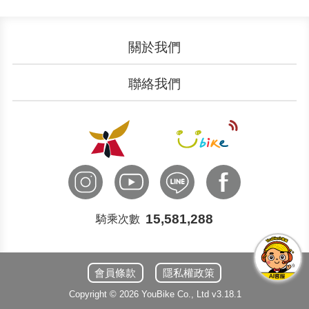
關於我們
認識YouBike
營運成果
聯絡我們
服務中心
廣告刊登
文件下載
加入我們
申請表單
聯絡客服
國際諮詢
15,581,288
騎乘次數
會員條款
隱私權政策
Copyright ©
2026
YouBike
Co., Ltd
v3.18.1