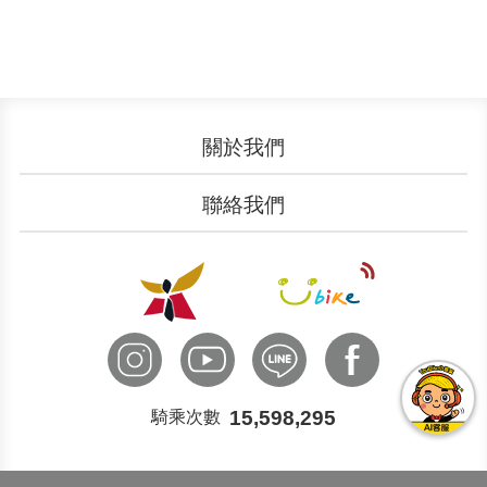
關於我們
認識YouBike
營運成果
聯絡我們
服務中心
廣告刊登
文件下載
加入我們
申請表單
聯絡客服
國際諮詢
15,598,295
騎乘次數