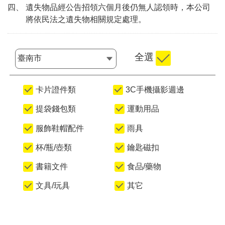
四、 遺失物品經公告招領六個月後仍無人認領時，本公司
將依民法之遺失物相關規定處理。
全選
選擇縣市
卡片證件類
3C手機攝影週邊
提袋錢包類
運動用品
服飾鞋帽配件
雨具
杯/瓶/壺類
鑰匙磁扣
書籍文件
食品/藥物
文具/玩具
其它