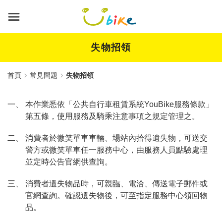
跳
到
主
要
內
失物招領
容
首頁
常見問題
失物招領
一、 本作業悉依「公共自行車租賃系統YouBike服務條款」
第五條，使用服務及騎乘注意事項之規定管理之。
二、 消費者於微笑單車車輛、場站內拾得遺失物，可送交
警方或微笑單車任一服務中心，由服務人員點驗處理
並定時公告官網供查詢。
三、 消費者遺失物品時，可親臨、電洽、傳送電子郵件或
官網查詢。確認遺失物後，可至指定服務中心領回物
品。