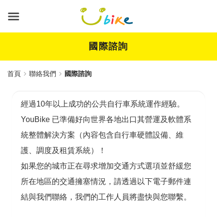
跳
到
主
要
內
國際諮詢
容
首頁
聯絡我們
國際諮詢
經過10年以上成功的公共自行車系統運作經驗。
YouBike 已準備好向世界各地出口其營運及軟體系
統整體解決方案（內容包含自行車硬體設備、維
護、調度及租賃系統）！
如果您的城市正在尋求增加交通方式選項並舒緩您
所在地區的交通擁塞情況，請透過以下電子郵件連
結與我們聯絡，我們的工作人員將盡快與您聯繫。