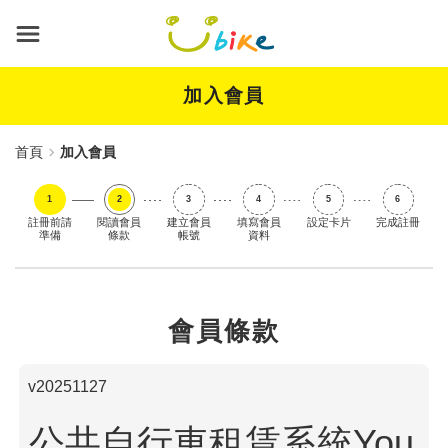
跳
到
主
要
內
加入會員
容
首頁
加入會員
註冊前請
閱讀會員
建立會員
填寫會員
設定卡片
完成註冊
準備
條款
帳號
資料
會員條款
v20251127
公共自行車租賃系統You