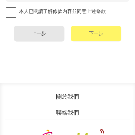
租車：指會員於本公司有提供本服務之公共
本人已閱讀了解條款內容並同意上述條款
自行車站點，使用指定 之電子票證或行動
支付，租借公共自行車使用之謂。
還車：指會員將公共自行車歸還於本公司有
上一步
下一步
提供本服務之公共自行 車站點，並使用指
定之電子票證/行動支付完成扣款繳費之
謂。
單次租車(臨時會員)：指未加入會員而僅以
單次使用為目的，使用 本服務進行借還公
共自行車之人。
YouBike 2.0：指車身色系為白色搭配黃色
關於我們
之YouBike公共自行車。
YouBike 2.0E：指車身色系為白色搭配橘色
認識YouBike
營運成果
聯絡我們
之YouBike公共電力輔 助自行車。
自行車：指YouBike 2.0或YouBike 2.0E之
服務中心
廣告刊登
文件下載
加入我們
任一或全部。