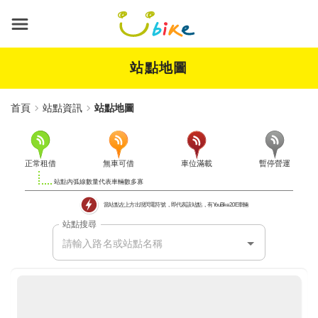
跳
到
主
要
內
站點地圖
容
首頁
站點資訊
站點地圖
正常租借
無車可借
車位滿載
暫停營運
當站點左上方出現閃電符號
即代表該站點
有 YouBike 2.0E車輛
站點搜尋
站點搜尋