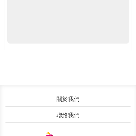
關於我們
認識YouBike
營運成果
聯絡我們
服務中心
廣告刊登
文件下載
加入我們