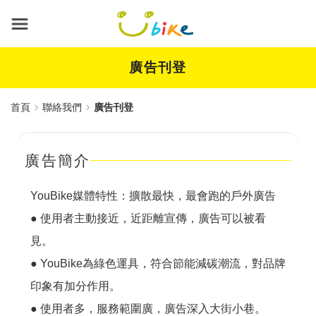
跳
到
主
要
內
廣告刊登
容
首頁
聯絡我們
廣告刊登
廣告簡介
YouBike媒體特性：擴散最快，最會跑的戶外廣告
●
使用者主動接近，近距離宣傳，廣告可以被看
見。
●
YouBike為綠色運具，符合節能減碳潮流，對品牌
印象有加分作用。
●
使用者多，服務範圍廣，廣告深入大街小巷。