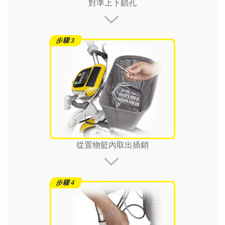
對準上下鎖孔
從置物籃內取出插銷