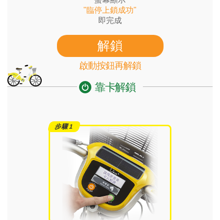
"臨停上鎖成功"
即完成
解鎖
啟動按鈕再解鎖
靠卡解鎖