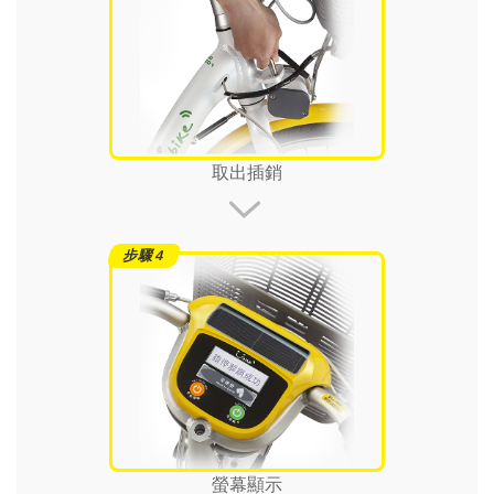
取出插銷
螢幕顯示