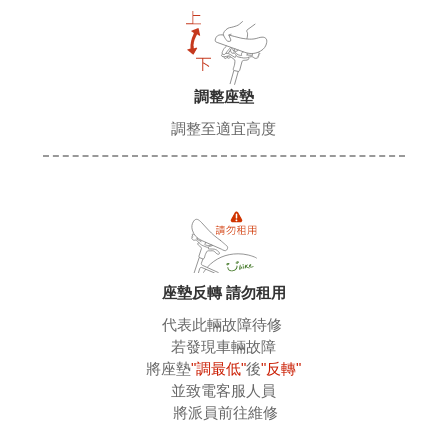
調整座墊
調整至適宜高度
座墊反轉 請勿租用
代表此輛故障待修 
 若發現車輛故障 
 將座墊
"調最低"
後
"反轉"
 並致電客服人員 
 將派員前往維修