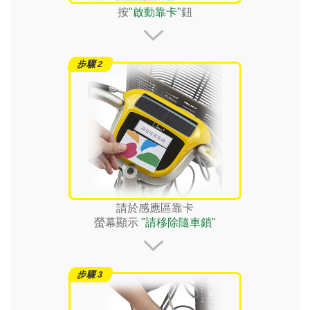
按
"啟動靠卡"
鈕
請於感應區靠卡
螢幕顯示
"請移除隨車鎖"