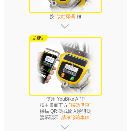
按
"啟動掃碼"
鈕
使用 YouBike APP
按主畫面下方
"掃碼借車"
掃描 QR 碼或輸入驗證碼
螢幕顯示
"請移除隨車鎖"