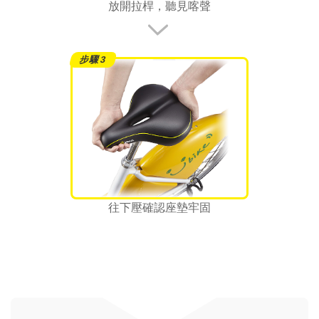
放開拉桿，聽見喀聲
往下壓確認座墊牢固