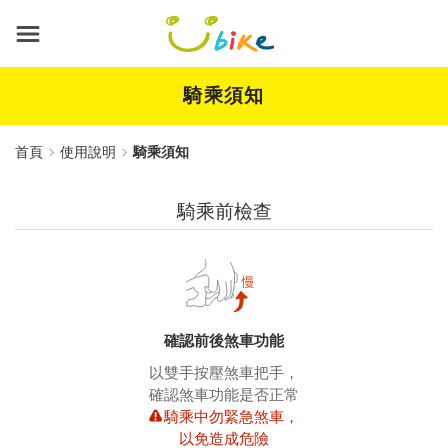
跳
到
主
要
內
騎乘須知
容
首頁
使用說明
騎乘須知
騎乘前檢查
確認前後煞車功能
以雙手按壓煞車把手，
確認煞車功能是否正常
騎乘中勿緊急煞車，
以免造成危險