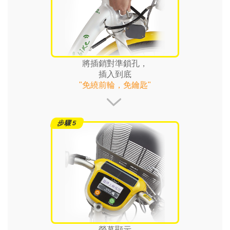
將插銷對準鎖孔，
插入到底
"免繞前輪，免鑰匙"
螢幕顯示