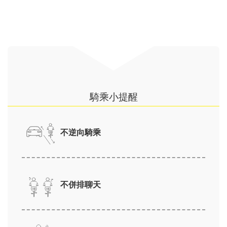
騎乘小提醒
不逆向騎乘
不併排聊天