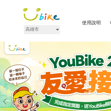
跳
:::
到
主
要
使用說明
內
不分區
容