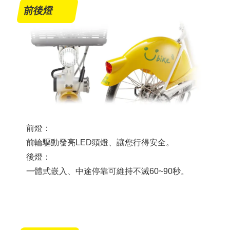
前後燈
前燈：
前輪驅動發亮LED頭燈、讓您行得安全。
後燈：
一體式嵌入、中途停靠可維持不滅60~90秒。