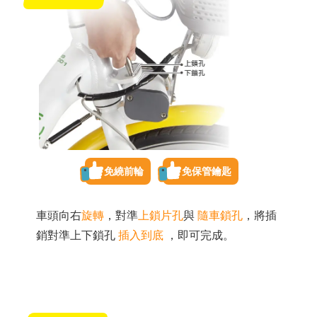
免繞前輪
免保管鑰匙
車頭向右
旋轉
，對準
上鎖片孔
與
隨車鎖孔
，將插
銷對準上下鎖孔
插入到底
，即可完成。