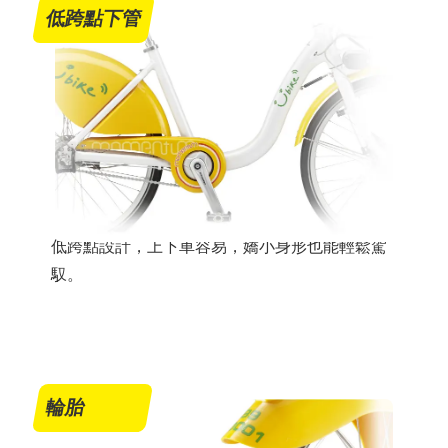
低跨點下管
低跨點設計，上下車容易，嬌小身形也能輕鬆駕
馭。
輪胎