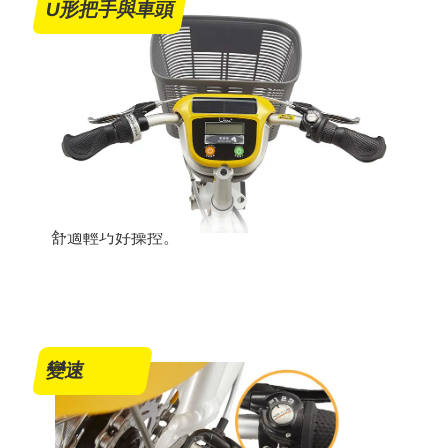
U形把手與車頭
舒適輕巧好操控。
變速