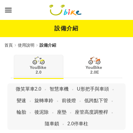
跳
到
主
要
內
設備介紹
容
首頁
使用說明
設備介紹
YouBike
YouBike
2.0
2.0E
微笑單車2.0
智慧車機
U形把手與車頭
變速
旋轉車鈴
前後燈
低跨點下管
輪胎
後泥除
座墊
座管高度調整桿
隨車鎖
2.0停車柱