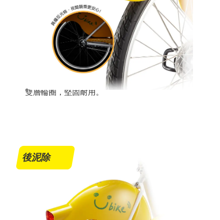
雙層輪圈，堅固耐用。
後泥除