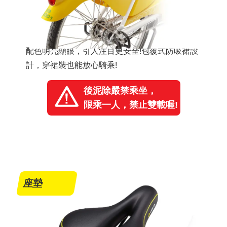
配色明亮顯眼，引人注目更安全!包覆式防吸裙設
計，穿裙裝也能放心騎乘!
後泥除嚴禁乘坐，
限乘一人，禁止雙載喔!
座墊