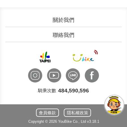
關於我們
認識YouBike
營運成果
聯絡我們
服務中心
廣告刊登
文件下載
加入我們
申請表單
聯絡客服
國際諮詢
484,590,596
騎乘次數
會員條款
隱私權政策
Copyright ©
2026
YouBike
Co., Ltd
v3.18.1