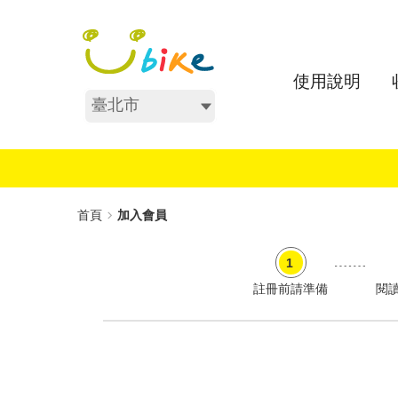
跳
:::
到
主
要
使用說明
內
不分區
容
:::
首頁
加入會員
註冊前請準備
閱