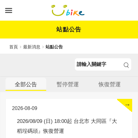
跳
到
主
要
內
站點公告
容
首頁
最新消息
站點公告
全部公告
暫停營運
恢復營運
張貼日期
2026-08-09
標題
2026/08/09 (日) 18:00起 台北市 大同區『大
稻埕碼頭』恢復營運