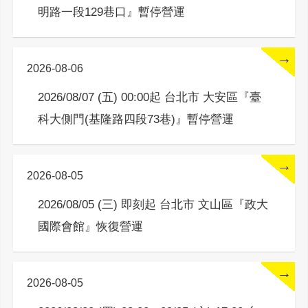
明路一段129巷口』暫停營運
張貼日期
2026-08-06
標題
2026/08/07 (五) 00:00起 台北市 大安區『臺
科大側門(基隆路四段73巷)』暫停營運
張貼日期
2026-08-05
標題
2026/08/05 (三) 即刻起 台北市 文山區『政大
國際會館』恢復營運
張貼日期
2026-08-05