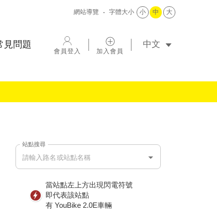
網站導覽
字體大小
小
中
大
選擇語系
常見問題
會員登入
加入會員
站點搜尋
站點搜尋
當站點左上方出現閃電符號
即代表該站點
有 YouBike 2.0E車輛