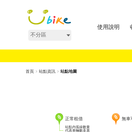
跳
:::
到
主
要
使用說明
內
不分區
容
:::
首頁
站點資訊
站點地圖
正常租借
無車