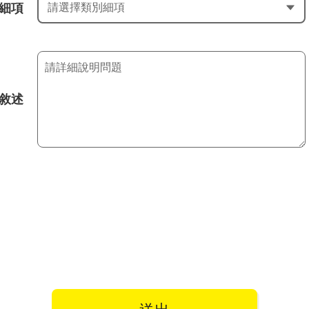
細項
敘述