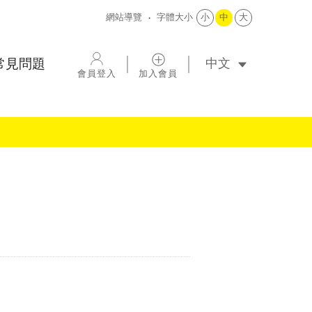
網站導覽
字體大小
小
中
大
選擇語系
常見問題
會員登入
加入會員