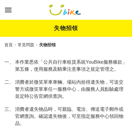
跳
到
主
要
內
失物招領
容
首頁
常見問題
失物招領
一、 本作業悉依「公共自行車租賃系統YouBike服務條款」
第五條，使用服務及騎乘注意事項之規定管理之。
二、 消費者於微笑單車車輛、場站內拾得遺失物，可送交
警方或微笑單車任一服務中心，由服務人員點驗處理
並定時公告官網供查詢。
三、 消費者遺失物品時，可親臨、電洽、傳送電子郵件或
官網查詢。確認遺失物後，可至指定服務中心領回物
品。