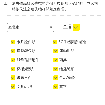
四、 遺失物品經公告招領六個月後仍無人認領時，本公司
將依民法之遺失物相關規定處理。
全選
選擇縣市
卡片證件類
3C手機攝影週邊
提袋錢包類
運動用品
服飾鞋帽配件
雨具
杯/瓶/壺類
鑰匙磁扣
書籍文件
食品/藥物
文具/玩具
其它