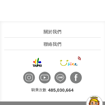
關於我們
認識YouBike
營運成果
聯絡我們
服務中心
廣告刊登
文件下載
加入我們
申請表單
聯絡客服
國際諮詢
485,030,664
騎乘次數