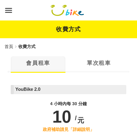
跳
到
主
要
內
收費方式
容
首頁
收費方式
會員租車
單次租車
YouBike
2.0
4 小時內每 30 分鐘
10