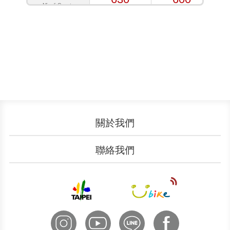
Miaoli County
臺中市
815
750
Taichung City
嘉義縣/嘉義市/
臺南市
/高雄市/屏東縣
910
910
Chiayi County
Chiayi City
Tainan City
Kaohsiung City
Pingtung County
關於我們
臺東縣
認識YouBike
營運成果
1040
1075
聯絡我們
Taitung County
服務中心
廣告刊登
文件下載
加入我們
申請表單
聯絡客服
國際諮詢