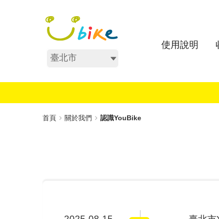
跳
:::
到
主
要
使用說明
內
不分區
容
:::
首頁
關於我們
認識YouBike
2025-08-15