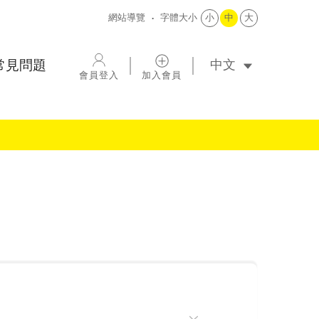
網站導覽
字體大小
小
中
大
選擇語系
常見問題
會員登入
加入會員