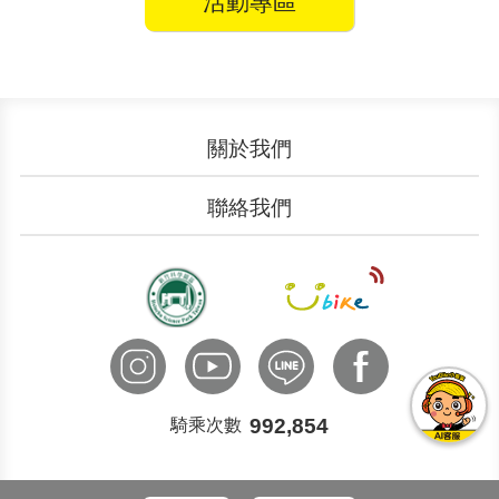
活動專區
關於我們
認識YouBike
營運成果
聯絡我們
服務中心
廣告刊登
文件下載
加入我們
申請表單
聯絡客服
國際諮詢
992,854
騎乘次數