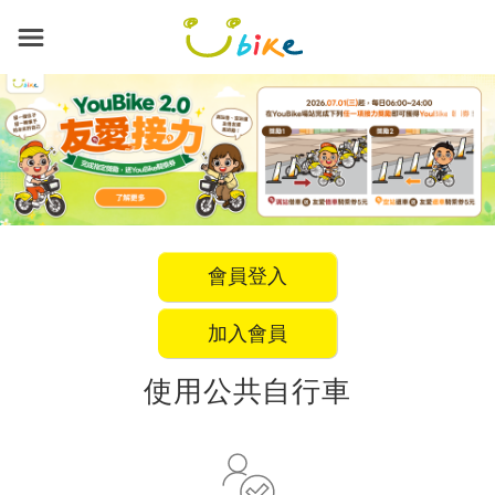
跳
到
主
要
內
容
會員登入
加入會員
使用公共自行車